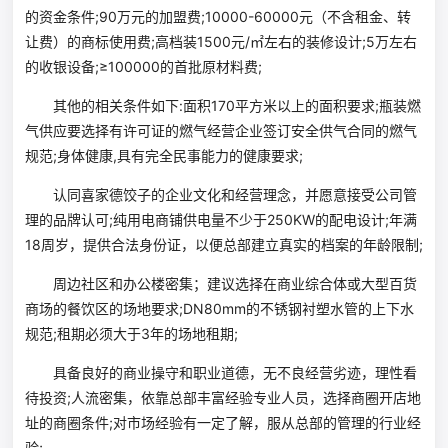
的资金条件;90万元的加盟费;10000-60000元（不含租金、转
让费）的商标使用费;高档装1500元/㎡左右的装修设计;5万左右
的收银设备;≥100000的首批原材料费;
其他的相关条件如下:面积170平方米以上的面积要求;瓶装燃
气供应要选择有许可证的燃气经营企业签订安全供气合同的燃气
规范;身体健康,具有完全民事能力的健康要求;
认同喜家德饺子的企业文化和经营理念，并愿意接受公司管
理的品牌认可;纯用电商铺供电量不少于250KW的配电设计;年满
18周岁，提供合法身份证，以便总部建立真实的档案的年龄限制;
周边社区和办公楼密集；建议选择在商业综合体或大型百货
商场的餐饮区的场地要求;DN80mm的不锈钢衬塑水管的上下水
规范;租期必须大于3年的场地租期;
具备良好的商业操守和职业道德，无不良经营劣迹，理性看
待投资;人流密集，依靠总部丰富经验专业人员，选择商圈开店地
址的商圈条件;对市场经验有一定了解，服从总部的管理的行业经
验;