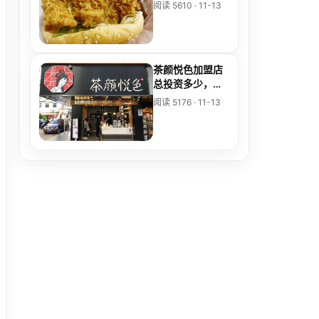
汉堡店加盟官网
阅读 5610 · 11-13
茶颜悦色加盟店
总投资多少，茶
颜悦色加盟店分
阅读 5176 · 11-13
布