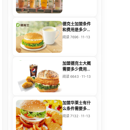
德克士加盟条件
和费用是多少
呢，德克士加盟
阅读 7696 · 11-13
官方网站
加盟德克士大概
需要多少费用，
加盟德克士赚钱
阅读 6643 · 11-13
吗
加盟华莱士有什
么条件需要多少
钱，加盟华莱士
阅读 7132 · 11-13
店大概需要多少
钱