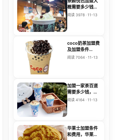
茶颜悦色加盟大
概需要多少钱，
加盟茶颜悦色大
阅读 3978 · 11-13
概要多少钱
coco奶茶加盟费
及加盟条件
2025，加盟
阅读 7064 · 11-13
coco奶茶店要多
少钱
加盟一家茶百道
需要多少钱，茶
百道加盟费大概
阅读 4164 · 11-13
要多少
华莱士加盟条件
和费用，华莱士