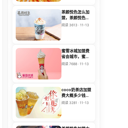
茶颜悦色怎么加
盟，茶颜悦色奶
茶官网
阅读 3613 · 11-13
蜜雪冰城加盟费
省会城市，蜜雪
冰城省会加盟费
阅读 7688 · 11-13
明细表
coco奶茶店加盟
费大概多少钱，
加盟奶茶店品牌
阅读 3281 · 11-13
推荐