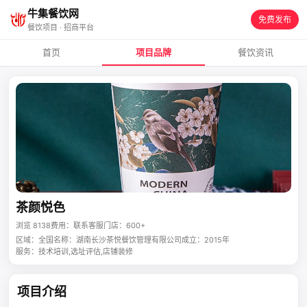
牛集餐饮网
免费发布
餐饮项目 · 招商平台
首页
项目品牌
餐饮资讯
茶颜悦色
浏览 8138
费用：联系客服
门店：600+
区域：全国
名称：湖南长沙茶悦餐饮管理有限公司
成立：2015年
服务：技术培训,选址评估,店铺装修
项目介绍