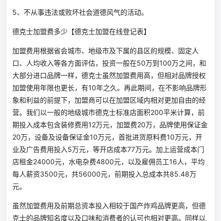
5、不从事违法或败坏社会道德风气的活动。
德克士加盟费多少【德克士加盟在线登记表】
加盟费用根据省会城市、地级市及下属的县区的规模、固定人
口、人均收入等各方面评估，投资一般在50万到100万之间，和
大部分进口品牌一样，德克士虽然加盟费用高，但相对品牌授权
加盟使用年限也更长，有10年之久。再此期间，在不影响品牌形
象和利益的前提下，加盟商可以在加盟区域内相对更加自由的经
营。我们以一般的地级城市德克士标准店面积200平米计算，前
期投入成本包含装修费用12万元，加盟费20万，品牌使用保证金
20万，设备及设备保证金10万元，首批进货原料费10万元，开
业及广告费用投入5万元，等开店成本77万元。加上运营成本门
店租金24000元，水电杂费4800元，以及雇佣员工16人，平均
每人薪资3500元，共56000元，前期投入总成本共85.48万
元。
虽然加盟费用及前期总资本投入相较于国产炸鸡品牌更高，但德
克士的品牌知名度以及口味和消费者的认可也相对更高。同样以