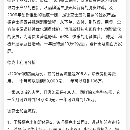
德克士品牌介绍：隶属于顶巧餐饮集团，以消费者需求为导向，
致力于产品的创新。从品牌诞生那天起就有的脆皮炸鸡，及
2009年创新推出的脆皮**腿，是德克士最为自豪的独家产品。
德克士探索并规划消费流程，从下单、支付，到取餐、用餐，全
方位多渠道持续优化消费体验，运用新科技实现数字化到智能化
的发展，为消费者营造舒适、轻松、快乐的用餐体验。 德克士积
极开展家庭日活动，一年接待逾20万个家庭，累计惠及逾百万家
庭。
德克士利润分析
以200㎡的店面为例，它的日客流量是205人，除去房租等费
用，一个月可以赚到89,000元，一年可以赚到106万。
一家300㎡的店面，日客流量是400人，同样除去各种杂费，它
一个月可以赚到147,000元，一年可以赚到176万。
德克士加盟流程：
1、了解德克士加盟体系2、访问德克士公司3、通过加盟者审核
4、选择与评估店址5、店面设计及出图6、制定开发报告7、报