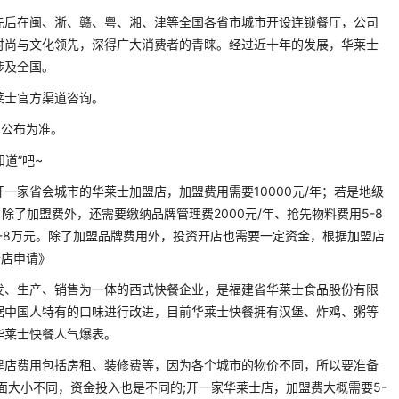
先后在闽、浙、赣、粤、湘、津等全国各省市城市开设连锁餐厅，公司
时尚与文化领先，深得广大消费者的青睐。经过近十年的发展，华莱士
涉及全国。
莱士官方渠道咨询。
网公布为准。
道”吧~
一家省会城市的华莱士加盟店，加盟费用需要10000元/年；若是地级
年。除了加盟费外，还需要缴纳品牌管理费2000元/年、抢先物料费用5-8
用5-8万元。除了加盟品牌费用外，投资开店也需要一定资金，根据加盟店
开店申请》
发、生产、销售为一体的西式快餐企业，是福建省华莱士食品股份有限
据中国人特有的口味进行改进，目前华莱士快餐拥有汉堡、炸鸡、粥等
华莱士快餐人气爆表。
建店费用包括房租、装修费等，因为各个城市的物价不同，所以要准备
面大小不同，资金投入也是不同的;开一家华莱士店，加盟费大概需要5-