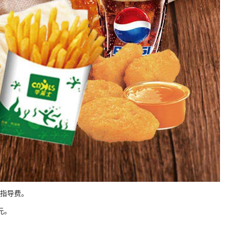
术指导费。
元。