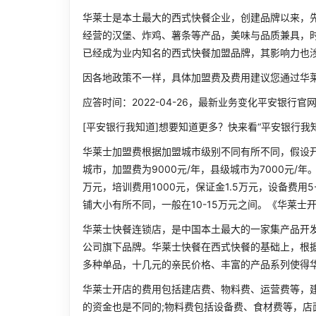
华莱士是本土最大的西式快餐企业，创建品牌以来，
经营的汉堡、炸鸡、薯条等产品，美味与品质兼具，
已经成为业内知名的西式快餐加盟品牌，其影响力也
因各地政策不一样，具体加盟费及费用建议您通过华
应答时间：2022-04-26，最新业务变化平安银行官
[平安银行我知道]想要知道更多？快来看“平安银行我知
华莱士加盟费根据加盟城市级别不同有所不同，假设开
城市，加盟费为9000元/年，县级城市为7000元/
万元，培训费用1000元，保证金1.5万元，设备费
铺大小有所不同，一般在10-15万元之间。《华莱士
华莱士快餐连锁店，是中国本土最大的一家集产品开
公司旗下品牌。华莱士快餐在西式快餐的基础上，根
多种单品，十几元的亲民价格、丰富的产品系列使得
华莱士开店的费用包括建店费、物料费、运营费等，
的资金也是不同的;物料费包括设备费、食材费等，店