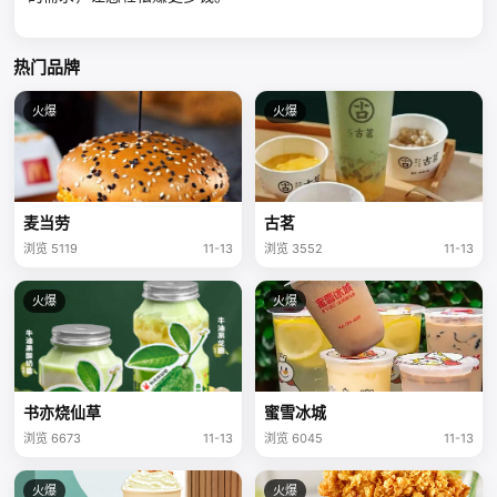
热门品牌
火爆
火爆
麦当劳
古茗
浏览 5119
11-13
浏览 3552
11-13
火爆
火爆
书亦烧仙草
蜜雪冰城
浏览 6673
11-13
浏览 6045
11-13
火爆
火爆