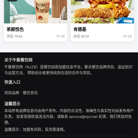
茶颜悦色
肯德基
浏览 7936
11-13
浏览 8019
11-13
关于牛集餐饮网
牛集餐饮网（NJZR）是餐饮招商加盟信息平台，聚合餐饮品牌项目、选址知识
与运营方法， 帮助创业者更快找到合适的合作与项目。
快速入口
·
项目品牌
餐饮资讯
温馨提示
本站所有品牌信息均由用户发布，内容的合法性、准确性与真实性均由发布用户
负责。 如发现侵权或违法内容，请联系 service@njzr.net 反馈，我们将及时处
理。
温馨提示：加盟有风险，投资需谨慎。