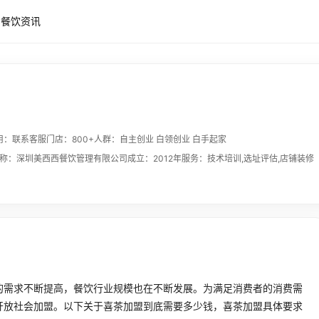
餐饮资讯
用：联系客服
门店：800+
人群：自主创业 白领创业 白手起家
称：深圳美西西餐饮管理有限公司
成立：2012年
服务：技术培训,选址评估,店铺装修
的需求不断提高，餐饮行业规模也在不断发展。为满足消费者的消费需
开放社会加盟。以下关于喜茶加盟到底需要多少钱，喜茶加盟具体要求