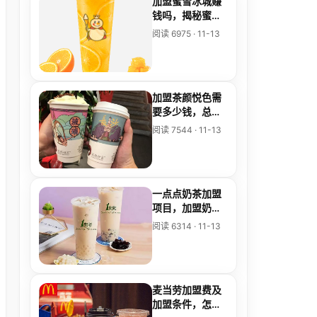
加盟蜜雪冰城赚
钱吗，揭秘蜜雪
冰城盈利状况
阅读 6975 · 11-13
加盟茶颜悦色需
要多少钱，总部
提供的加盟条件
阅读 7544 · 11-13
是什么
一点点奶茶加盟
项目，加盟奶茶
店品牌推荐
阅读 6314 · 11-13
麦当劳加盟费及
加盟条件，怎样