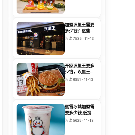
加盟汉堡王需要
多少钱？这些加
盟政策你知道
阅读 7535 · 11-13
吗？
开家汉堡王要多
少钱，汉堡王加
盟费及加盟利润
阅读 6851 · 11-13
蜜雪冰城加盟需
要多少钱,低投入
即可加盟
阅读 5625 · 11-13