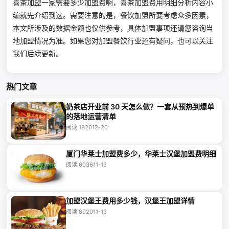
喜茶加盟一家需要多少加盟费啊，喜茶加盟费用明细分析内容小
编就先介绍到这。需要注意的是，餐饮加盟所要考虑众多因素，
本文所涉及的数据金额也仅供参考，具体加盟事项还请您咨询当
地加盟情况为准。如果您对加盟餐饮行业还有疑问，也可以关注
我们后续更新。
热门文章
奶茶店开业前 30 天怎么做？一套从预热到爆单
的落地运营清单
阅读 1820
12-20
厦门华莱士加盟费多少，华莱士汉堡加盟费明细
阅读 6036
11-13
加盟汉堡王费用多少钱，汉堡王加盟详情
阅读 8020
11-13