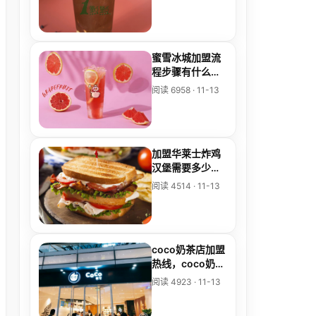
蜜雪冰城加盟流
程步骤有什么，
5个步骤详细解
阅读 6958 · 11-13
说
加盟华莱士炸鸡
汉堡需要多少
钱，加盟费公布
阅读 4514 · 11-13
了
coco奶茶店加盟
热线，coco奶茶
店加盟费电话号
阅读 4923 · 11-13
码