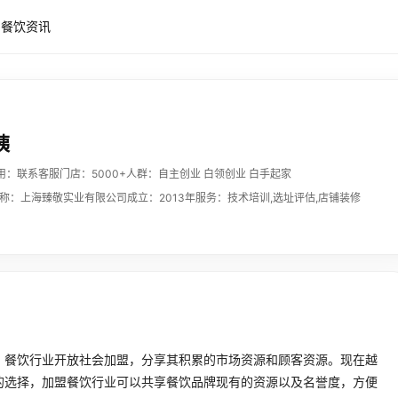
餐饮资讯
姨
用：联系客服
门店：5000+
人群：自主创业 白领创业 白手起家
称：上海臻敬实业有限公司
成立：2013年
服务：技术培训,选址评估,店铺装修
，餐饮行业开放社会加盟，分享其积累的市场资源和顾客资源。现在越
的选择，加盟餐饮行业可以共享餐饮品牌现有的资源以及名誉度，方便