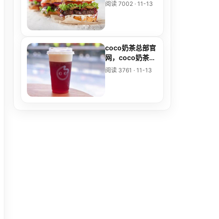
用，条件不多、
阅读 7002 · 11-13
流程简单易成功
coco奶茶总部官
网，coco奶茶中
国官方网站
阅读 3761 · 11-13