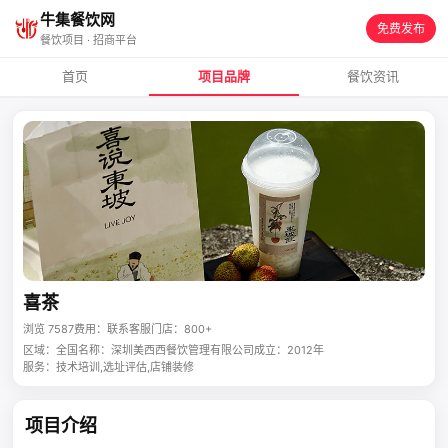
牛集餐饮网
免费发布
餐饮项目 · 招商平台
首页
项目品牌
餐饮资讯
喜茶
浏览 7587
费用：联系客服
门店：800+
区域：全国
名称：深圳美西西餐饮管理有限公司
成立：2012年
服务：技术培训,选址评估,店铺装修
项目介绍