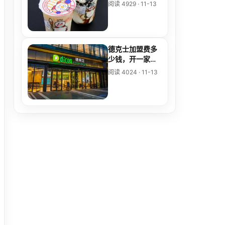
雪冰城的加盟步
阅读 4929 · 11-13
骤及费用
德克士加盟费多
少钱，开一家德
克士需要多少钱
阅读 4024 · 11-13