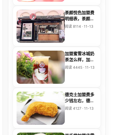
茶颜悦色加盟费
明细表，茶颜悦
色加盟费明细表
阅读 8114 · 11-13
2025
加盟蜜雪冰城奶
茶怎么样，加盟
店的收益大不大
阅读 4445 · 11-13
德克士加盟费多
少钱左右，德克
士炸鸡加盟费多
阅读 4127 · 11-13
少钱