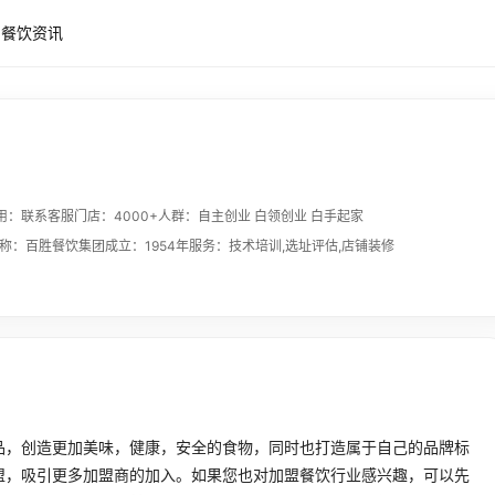
餐饮资讯
用：联系客服
门店：4000+
人群：自主创业 白领创业 白手起家
称：百胜餐饮集团
成立：1954年
服务：技术培训,选址评估,店铺装修
品，创造更加美味，健康，安全的食物，同时也打造属于自己的品牌标
盟，吸引更多加盟商的加入。如果您也对加盟餐饮行业感兴趣，可以先