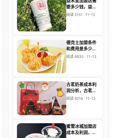
益禾堂加盟店需
要多少钱，益禾
堂加盟需要多少
阅读 5151 · 11-13
德克士加盟条件
和费用是多少，
德克士餐饮加盟
阅读 6830 · 11-13
费多少
古茗奶茶成本利
润分析，古茗奶
茶加盟优势
阅读 6216 · 11-13
蜜雪冰城加盟店
成本及利润，蜜