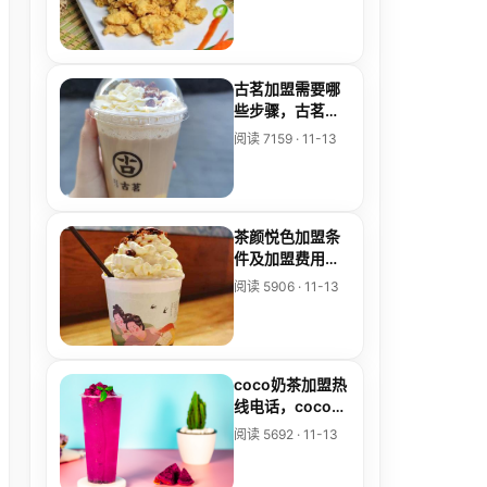
古茗加盟需要哪
些步骤，古茗加
盟费一年要多少
阅读 7159 · 11-13
钱
茶颜悦色加盟条
件及加盟费用多
少，茶颜悦色加
阅读 5906 · 11-13
盟条件及加盟费
用多少
coco奶茶加盟热
线电话，coco奶
茶加盟中心
阅读 5692 · 11-13