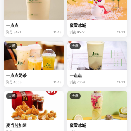
一点点
蜜雪冰城
浏览 3421
11-13
浏览 6577
11-13
火爆
火爆
一点点奶茶
一点点
浏览 4553
11-13
浏览 7059
11-13
火爆
火爆
麦当劳加盟
蜜雪冰城