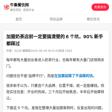
牛集餐饮网
免费发布
餐饮项目 · 招商平台
首页
项目品牌
餐饮资讯
加盟奶茶店前一定要搞清楚的 6 个坑，90% 新手
都踩过
作者：NJZR 编辑部
2026-08-09 16:12:20
阅读 2583
每年都有大量创业者进入奶茶行业，也每年都有大量门店悄悄关
门。
问题往往不是“品牌不行”，而是
在加盟前踩了不该踩的坑
。
很多新手以为，只要选个大品牌、位置不错，就一定能赚钱。但
现实往往是：开业时热闹，三个月后开始焦虑，半年后开始算转
让。
下面这 6 个坑，是我在整理大量加盟案例时，反复出现的问题，